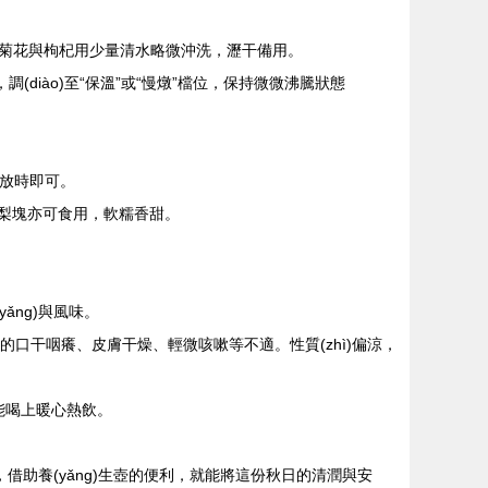
菊花與枸杞用少量清水略微沖洗，瀝干備用。
調(diào)至“保溫”或“慢燉”檔位，保持微微沸騰狀態
`放時即可。
的梨塊亦可食用，軟糯香甜。
ǎng)與風味。
口干咽癢、皮膚干燥、輕微咳嗽等不適。性質(zhì)偏涼，
能喝上暖心熱飲。
，借助養(yǎng)生壺的便利，就能將這份秋日的清潤與安