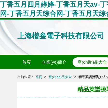
丁香五月四月婷婷-丁香五月天av-
网-丁香五月天综合网-丁香五月天综
上海楷叁電子科技有限公司
首頁
企業(yè)簡介
產(chǎn)品大全
>
>
當前位置：
首頁
產(chǎn)品大全
精品菜譜挑戰(zhà
精品菜譜挑戰