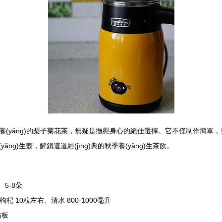
(yǎng)的梨子菊花茶，無疑是撫慰身心的絕佳選擇。它不僅制作簡單，更
ng)生壺，解鎖這道經(jīng)典的秋季養(yǎng)生茶飲。
5-8朵
枸杞 10粒左右、清水 800-1000毫升
砧板