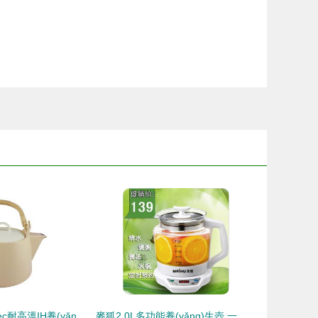
賽美特Thermatec耐高溫IH養(yǎng)生壺 科技與美學的茶道新體驗
麥狐2.0L多功能養(yǎng)生壺 一壺多用的現(xiàn)代家庭健康好伴侶