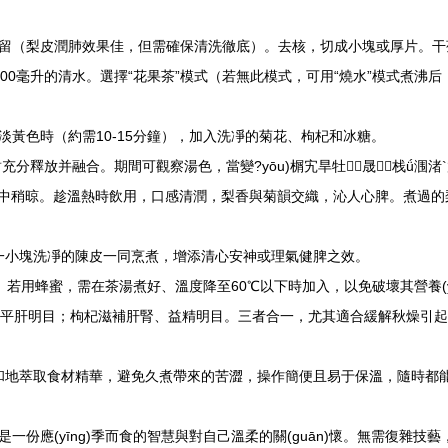
留（梨皮潤肺效果佳，但需確保清洗徹底）。去核，切成小塊或厚片。干
1000毫升的清水。選擇“花果茶”模式（若無此模式，可用“燒水”模式煮沸后，
黃色時（約需10-15分鐘），加入洗凈的菊花、枸杞和冰糖。
甜充分釋放并融合。期間可觀察湯色，當變?yōu)榍宄旱牡晟栈ǘ涠渚
杯中或壺中稍晾。趁溫熱時飲用，口感清潤，梨香與菊韻交織，沁人心脾。煮過
或一小塊洗凈的陳皮一同烹煮，增添清心安神或理氣健脾之效。
代。若用蜂蜜，需在茶湯煮好、溫度降至60℃以下時加入，以免破壞其營養(y
平肝明目；枸杞滋補肝腎、益精明目。三者合一，尤其適合緩解秋燥引起的
更溫和地萃取食材精華，避免久煮帶來的苦澀，操作簡便且易于保溫，隨時都
份應(yīng)季而食的智慧與對自己溫柔的關(guān)懷。無需復雜技藝