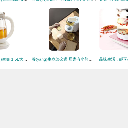
美的(Midea)養(yǎng)生壺 1.5L大容量玻璃面板，辦公室飲水與養(yǎng)生新選擇
養(yǎng)生壺怎么選 居家有小熊，辦公全靠鳴盞沙漏壺