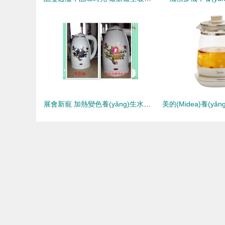
展會新寵 加熱變色養(yǎng)生水壺與托瑪琳石養(yǎng)生壺引領(lǐng)健康飲水新風尚