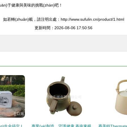
n)于健康與美味的挑戰(zhàn)吧！
如若轉(zhuǎn)載，請注明出處：http://www.sufulin.cn/product/1.html
更新時間：2026-08-06 17:50:56
一機頂多機，養(yǎng)生全搞定 LAICA萊卡養(yǎng)生壺深度評測
專業(yè)制造，守護健康 蒼南東棋電器打造高品質(zhì)養(yǎng)生壺系列