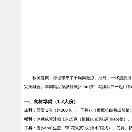
秋風送爽，卻也帶來了干燥與微涼。此時，一杯溫潤滋養
完美融合。本期精品菜譜挑戰(zhàn)賽，就讓我們一起用養(yǎ
一、食材準備（1-2人份）
主料
：雪梨 1個（約300克）、干菊花（推薦杭白菊或胎菊） 
輔料
：冰糖或黃冰糖 10-15克（根據(jù)口味調(diào)整）、
工具
：養(yǎng)生壺（帶“花果茶”或“燒水”模式）、刀具、