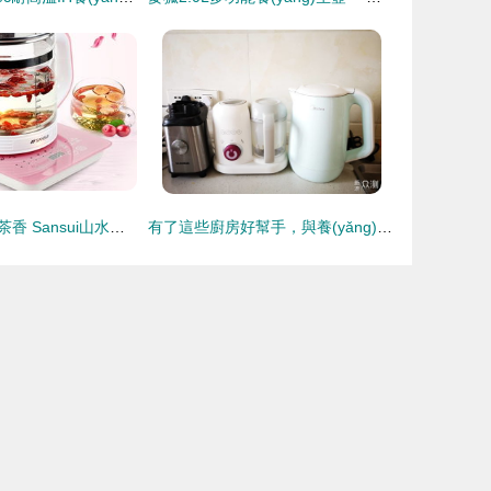
品味生活，靜享茶香 Sansui山水智能迷你玻璃養(yǎng)生壺的多功能魅力
有了這些廚房好幫手，與養(yǎng)生壺一起開啟美味養(yǎng)生之旅