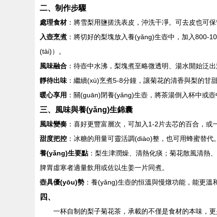
二、制作步驟
處理食材
：將雪梨用鹽搓洗表皮，沖洗干凈。可去皮也可保
入壺烹煮
：將切好的梨塊放入養(yǎng)生壺中，加入800-
(tài)）。
風味融合
：待壺中水沸，梨塊煮至略微透明、湯水開始泛出淡
靜待出味
：繼續(xù)烹煮5-8分鐘，讓菊花的清香與梨的甘
暖心享用
：關(guān)閉養(yǎng)生壺，將茶湯倒入
三、風味與養(yǎng)生錦囊
風味變奏
：喜好更豐富層次，可加入1-2片去芯的百合，
甜度把控
：冰糖的用量可靈活調(diào)整，也可用蜂蜜替
養(yǎng)生要點
：梨生津潤燥、清熱化痰；菊花散風清熱、
脾胃虛寒者適量飲用或佐以生姜一片同煮。
壺具優(yōu)勢
：養(yǎng)生壺的恒溫與慢燉功能，能
四、
一杯自制的梨子菊花茶，承載的不僅是食材的本味，更是一