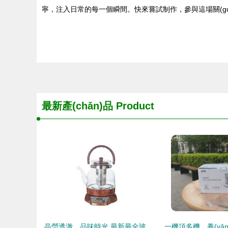
寧，注入日常的每一個瞬間。快來嘗試制作，參與這場關(guā
最新產(chǎn)品
Product
晶瑩透澈，品味時光 最新最全玻璃煮茶壺與養(yǎng)生壺選購指南